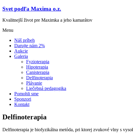
Svet podľa Maxima o.z.
Kvalitnejší život pre Maximka a jeho kamarátov
Menu
Náš príbeh
Darujte nám 2%
Aukcie
Galeria
Fyzioterapia
Hipoterapia
Canisterapia
Delfinoterapia
Plávanie
Liečebná pedagogika
Pomohli sme
Sponzori
Kontakt
Delfinoterapia
Delfinoterapia je biofyzikálna metóda, pri ktorej zvukové vlny s vys