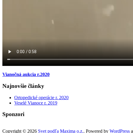
Vianočná aukcia r.2020
Najnovšie články
Ortopedické operácie r. 2020
Veselé Vianoce r. 2019
Sponzori
Copyright © 2026
Svet podľa Maxima o.z.
. Powered by
WordPress
a