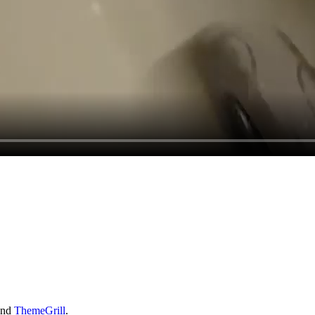
nd
ThemeGrill
.